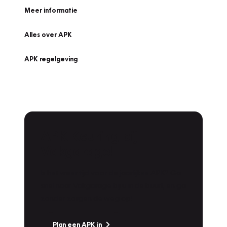
Meer informatie
Alles over APK
APK regelgeving
APK Keuring bij
Vakgarage!
Is het weer tijd voor de jaarlijkse APK? Ga
snel naar Vakgarage bij u in de buurt, en ga
zonder zorgen de weg op!
Plan een APK in