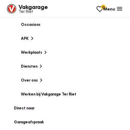
Vakgarage
0
Menu
Ter Riet
Occasions
APK
Werkplaats
Diensten
Over ons
Werken bij Vakgarage Ter Riet
Direct naar
Garageafspraak