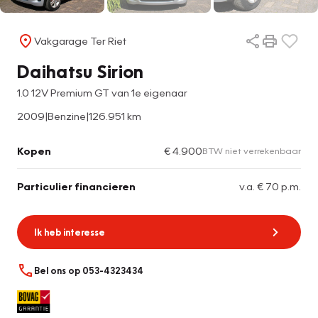
Vakgarage Ter Riet
Daihatsu Sirion
1.0 12V Premium GT van 1e eigenaar
2009
|
Benzine
|
126.951 km
Kopen
€ 4.900
BTW niet verrekenbaar
Particulier financieren
v.a. € 70 p.m.
Ik heb interesse
Bel ons op 053-4323434