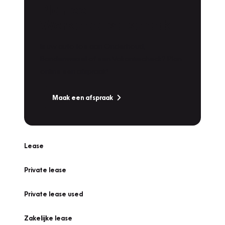
Plan een
Werkplaatsafspraak
Is uw auto toe aan Onderhoud,
Bandenwissel of een Vakantiecheck? Plan
online een afspraak!
Maak een afspraak
Lease
Private lease
Private lease used
Zakelijke lease