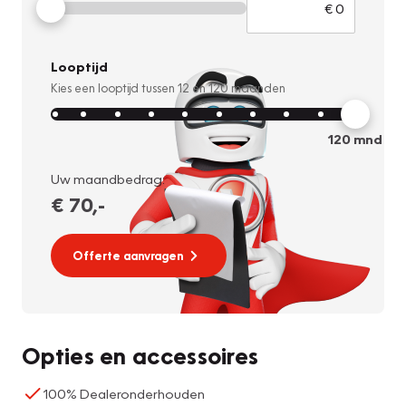
Looptijd
Kies een looptijd tussen
12
en
120
maanden
120
mnd
Uw maandbedrag:
€ 70
,-
Offerte aanvragen
Opties en accessoires
100% Dealeronderhouden