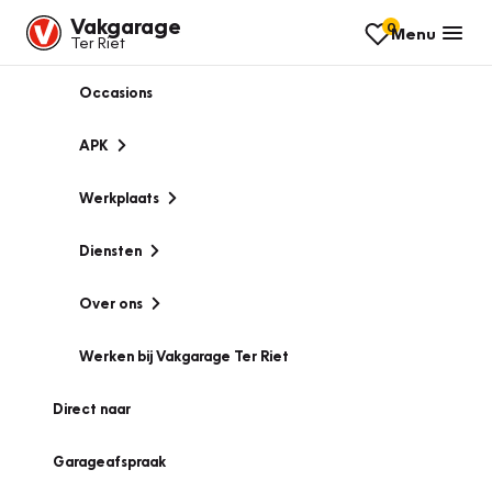
Vakgarage
0
Menu
Ter Riet
Occasions
APK
Werkplaats
Diensten
Over ons
Werken bij Vakgarage Ter Riet
Direct naar
Garageafspraak