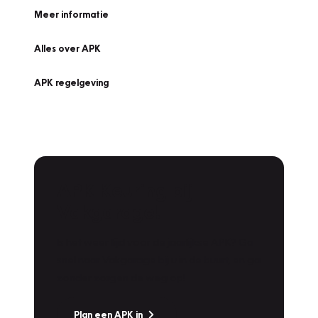
Meer informatie
Alles over APK
APK regelgeving
APK Keuring bij
Vakgarage!
Is het weer tijd voor de jaarlijkse APK? Ga
snel naar Vakgarage bij u in de buurt, en ga
zonder zorgen de weg op!
Plan een APK in