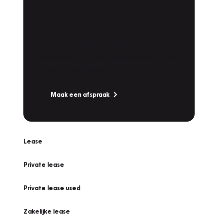
Plan een
Werkplaatsafspraak
Is uw auto toe aan Onderhoud,
Bandenwissel of een Vakantiecheck? Plan
online een afspraak!
Maak een afspraak
Lease
Private lease
Private lease used
Zakelijke lease