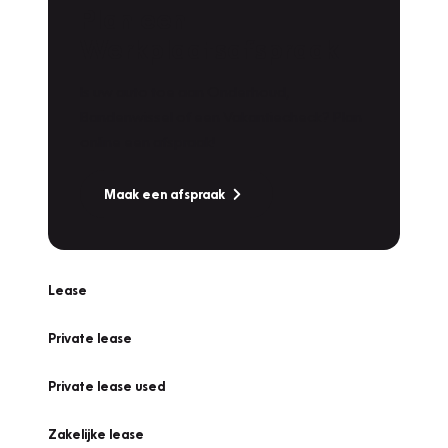
Plan een
Werkplaatsafspraak
Is uw auto toe aan Onderhoud,
Bandenwissel of een Vakantiecheck? Plan
online een afspraak!
Maak een afspraak
Lease
Private lease
Private lease used
Zakelijke lease