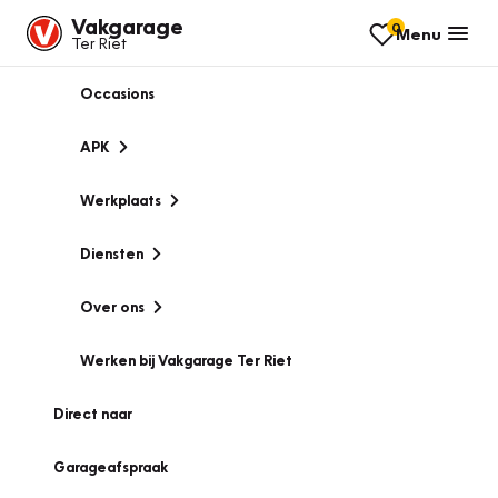
Vakgarage
0
Menu
Ter Riet
Occasions
APK
Werkplaats
Diensten
Over ons
Werken bij Vakgarage Ter Riet
Direct naar
Garageafspraak