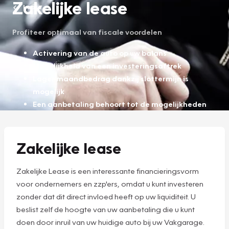
Zakelijke lease
Lease
Profiteer optimaal van fiscale voordelen
Activering van de auto op uw balans
Mogelijkheid van een investeringsaftrek
Lager maandbedrag dankzij slottermijn is
mogelijk
Een aanbetaling behoort tot de mogelijkheden
Zakelijke lease
Zakelijke Lease is een interessante financieringsvorm
voor ondernemers en zzp'ers, omdat u kunt investeren
zonder dat dit direct invloed heeft op uw liquiditeit. U
beslist zelf de hoogte van uw aanbetaling die u kunt
doen door inruil van uw huidige auto bij uw Vakgarage.