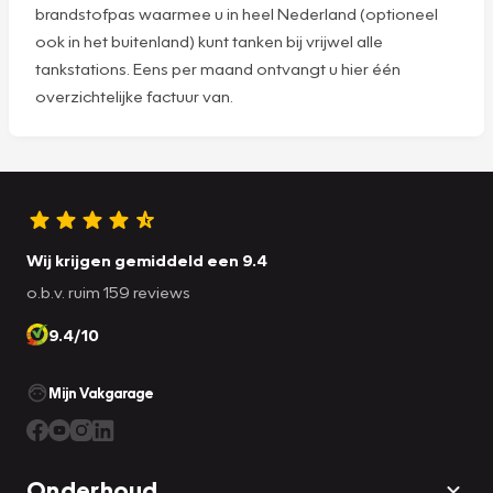
brandstofpas waarmee u in heel Nederland (optioneel
ook in het buitenland) kunt tanken bij vrijwel alle
tankstations. Eens per maand ontvangt u hier één
overzichtelijke factuur van.
Wij krijgen gemiddeld een 9.4
o.b.v. ruim 159 reviews
9.4/10
Mijn Vakgarage
Onderhoud