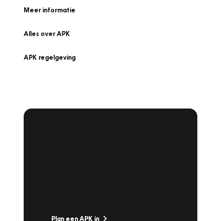
Meer informatie
Alles over APK
APK regelgeving
APK Keuring bij
Vakgarage!
Is het weer tijd voor de jaarlijkse APK? Ga
snel naar Vakgarage bij u in de buurt, en ga
zonder zorgen de weg op!
Plan een APK in