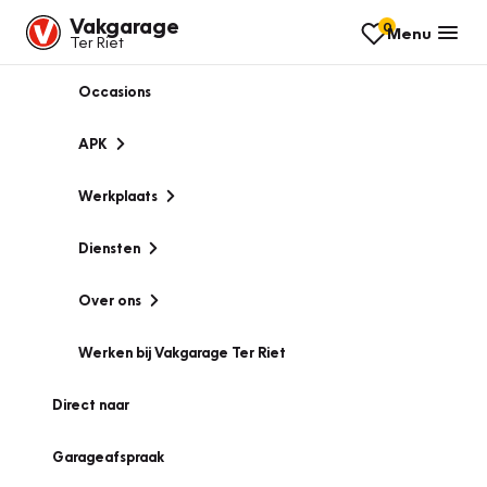
Vakgarage
0
Menu
Ter Riet
Occasions
APK
Werkplaats
Diensten
Over ons
Werken bij Vakgarage Ter Riet
Direct naar
Garageafspraak