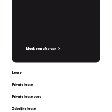
Plan een
Werkplaatsafspraak
Is uw auto toe aan Onderhoud,
Bandenwissel of een Vakantiecheck? Plan
online een afspraak!
Maak een afspraak
Lease
Private lease
Private lease used
Zakelijke lease