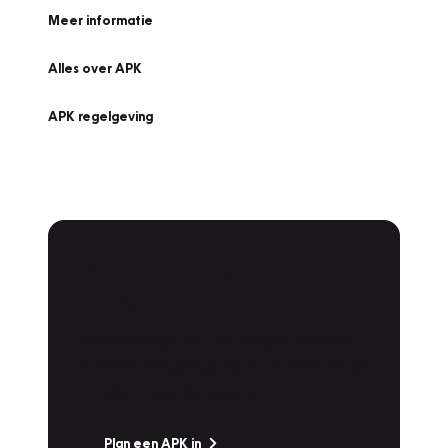
Meer informatie
Alles over APK
APK regelgeving
APK Keuring bij
Vakgarage!
Is het weer tijd voor de jaarlijkse APK? Ga
snel naar Vakgarage bij u in de buurt, en ga
zonder zorgen de weg op!
Plan een APK in