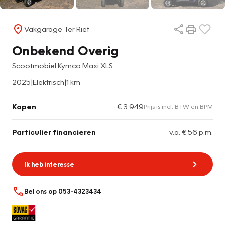
Vakgarage Ter Riet
Onbekend Overig
Scootmobiel Kymco Maxi XLS
2025
|
Elektrisch
|
1 km
Kopen
€ 3.949
Prijs is incl. BTW en BPM
Particulier financieren
v.a. € 56 p.m.
Ik heb interesse
Bel ons op 053-4323434