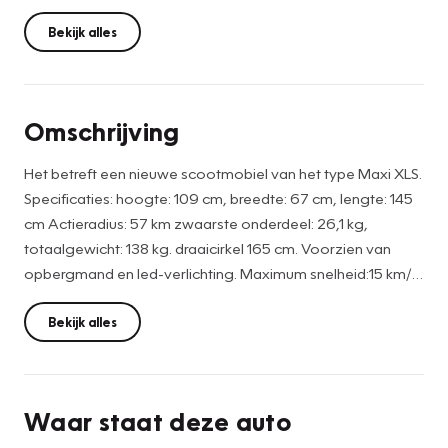
Bekijk alles
Omschrijving
Het betreft een nieuwe scootmobiel van het type Maxi XLS.
Specificaties: hoogte: 109 cm, breedte: 67 cm, lengte: 145
cm Actieradius: 57 km zwaarste onderdeel: 26,1 kg,
totaalgewicht: 138 kg. draaicirkel 165 cm. Voorzien van
opbergmand en led-verlichting. Maximum snelheid:15 km/u.
Kymco levert uitsluitend 4 wielige scootmobielen omdat
deze veel stabieler zijn dan 3 wiellige. Fabrieksgarantie is
Bekijk alles
van toepassing.
Waar staat deze auto