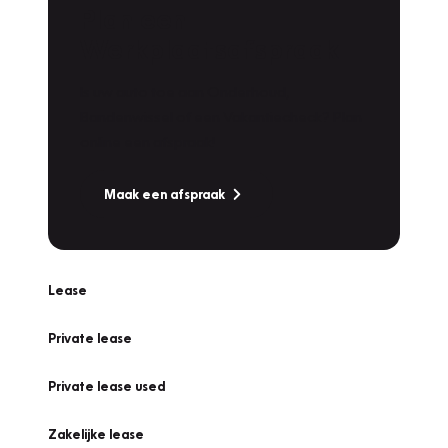
Plan een
Werkplaatsafspraak
Is uw auto toe aan Onderhoud,
Bandenwissel of een Vakantiecheck? Plan
online een afspraak!
Maak een afspraak
Lease
Private lease
Private lease used
Zakelijke lease