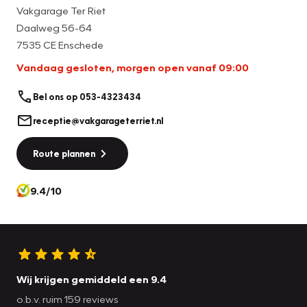
Vakgarage Ter Riet
Daalweg 56-64
7535 CE Enschede
Vandaag gesloten, morgen open vanaf 09:00
Bel ons op 053-4323434
receptie@vakgarageterriet.nl
Route plannen
9.4/10
Wij krijgen gemiddeld een 9.4
o.b.v. ruim 159 reviews