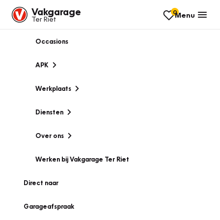
Vakgarage
0
Menu
Ter Riet
Occasions
APK
Werkplaats
Diensten
Over ons
Werken bij Vakgarage Ter Riet
Direct naar
Garageafspraak