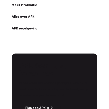
Meer informatie
Alles over APK
APK regelgeving
APK Keuring bij
Vakgarage!
Is het weer tijd voor de jaarlijkse APK? Ga
snel naar Vakgarage bij u in de buurt, en ga
zonder zorgen de weg op!
Plan een APK in