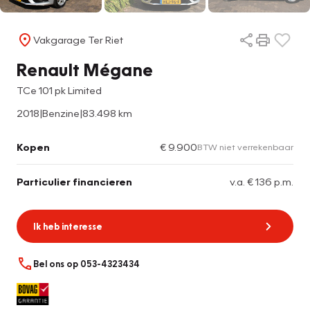
Vakgarage Ter Riet
Renault Mégane
TCe 101 pk Limited
2018
|
Benzine
|
83.498 km
Kopen
€ 9.900
BTW niet verrekenbaar
Particulier financieren
v.a. € 136 p.m.
Ik heb interesse
Bel ons op 053-4323434