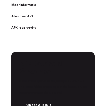
Meer informatie
Alles over APK
APK regelgeving
APK Keuring bij
Vakgarage!
Is het weer tijd voor de jaarlijkse APK? Ga
snel naar Vakgarage bij u in de buurt, en ga
zonder zorgen de weg op!
Plan een APK in