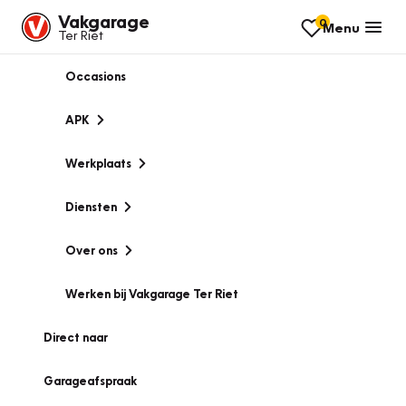
Vakgarage
0
Menu
Ter Riet
Occasions
APK
Werkplaats
Diensten
Over ons
Werken bij Vakgarage Ter Riet
Direct naar
Garageafspraak