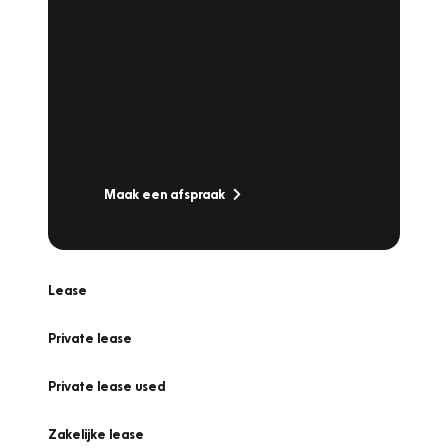
Plan een
Werkplaatsafspraak
Is uw auto toe aan Onderhoud,
Bandenwissel of een Vakantiecheck? Plan
online een afspraak!
Maak een afspraak
Lease
Private lease
Private lease used
Zakelijke lease