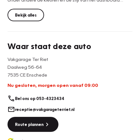
veranderen. Het multi-media-systeem is onder andere
voorzien van radio-dab, aux, usb, bluetooth, navigatie,
Bekijk alles
eco coach, luchtkwaliteitssensor met satellietbediening
aan het stuur. Apple Car Play en Android Auto is ook
mogelijk. U kunt middels een snoer met uw telefoon Spotify
Waar staat deze auto
luisteren of de navigatie gebruiken.
Vakgarage Ter Riet
Daalweg 56-64
7535 CE Enschede
Nu gesloten, morgen open vanaf 09:00
Bel ons op 053-4323434
receptie@vakgarageterriet.nl
Route plannen