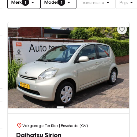
Merk
Model
Transmissie
Prijs
1
1
Vakgarage Ter Riet
| Enschede (OV)
Daihatsu Sirion