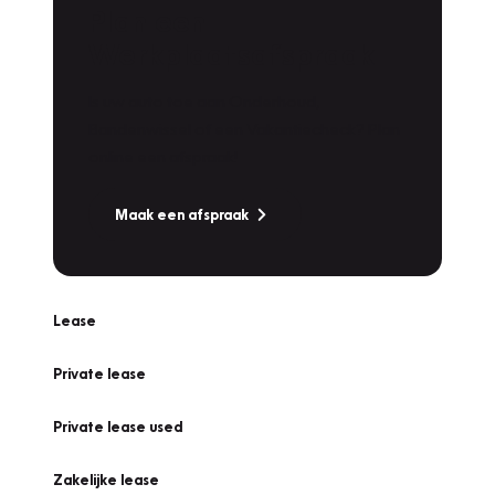
Plan een
Werkplaatsafspraak
Is uw auto toe aan Onderhoud,
Bandenwissel of een Vakantiecheck? Plan
online een afspraak!
Maak een afspraak
Lease
Private lease
Private lease used
Zakelijke lease