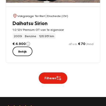
Vakgarage Ter Riet
| Enschede (OV)
Daihatsu Sirion
1.0 12V Premium GT van 1e eigenaar
2009
Benzine
126.951 km
€ 4.900
€ 70
of v.a.
/mnd
Bekijk
Filteren