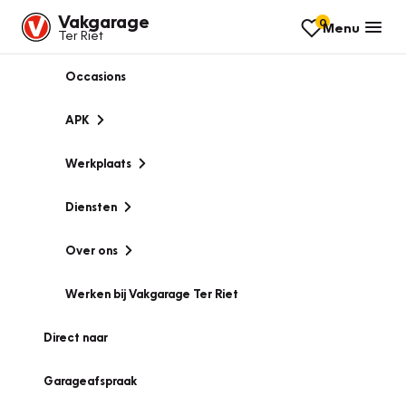
Vakgarage
0
Menu
Ter Riet
Occasions
APK
Werkplaats
Diensten
Over ons
Werken bij Vakgarage Ter Riet
Direct naar
Garageafspraak