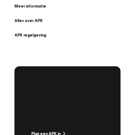
Meer informatie
Alles over APK
APK regelgeving
APK Keuring bij
Vakgarage!
Is het weer tijd voor de jaarlijkse APK? Ga
snel naar Vakgarage bij u in de buurt, en ga
zonder zorgen de weg op!
Plan een APK in