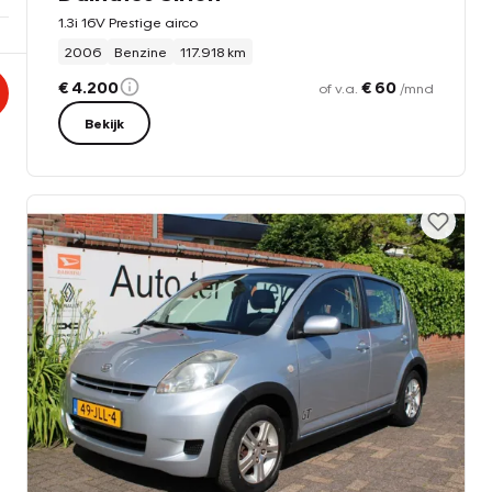
1.3i 16V Prestige airco
2006
Benzine
117.918 km
€ 4.200
€ 60
of v.a.
/mnd
Bekijk